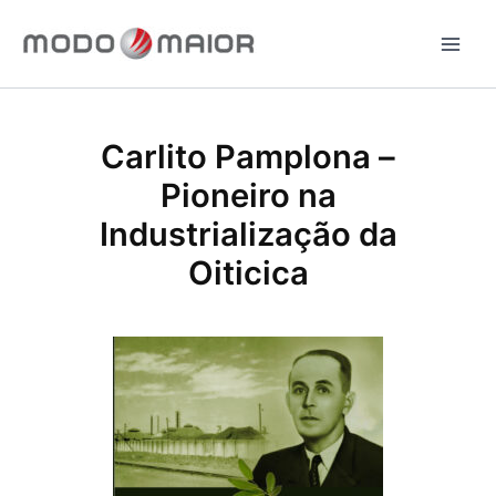
Ir
para
o
conteúdo
Carlito Pamplona –
Pioneiro na
Industrialização da
Oiticica